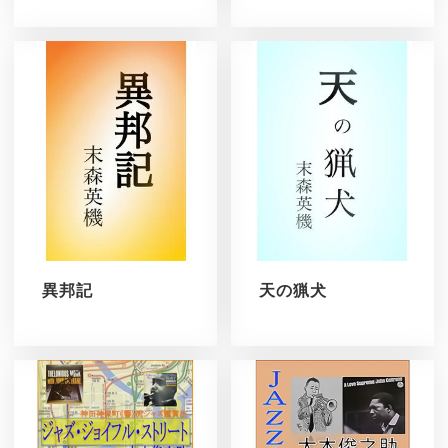
異邦記
天の猟犬