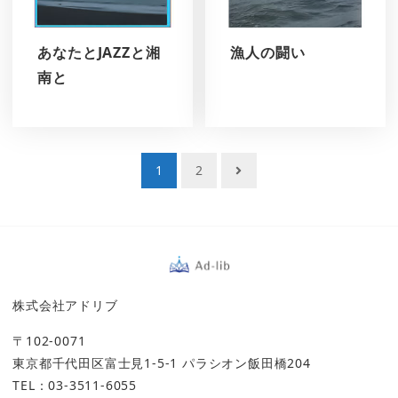
あなたとJAZZと湘
漁人の闘い
南と
投
1
2
稿
ナ
ビ
ゲ
ー
株式会社アドリブ
シ
〒102-0071
ョ
東京都千代田区富士見1-5-1 パラシオン飯田橋204
ン
TEL：03-3511-6055