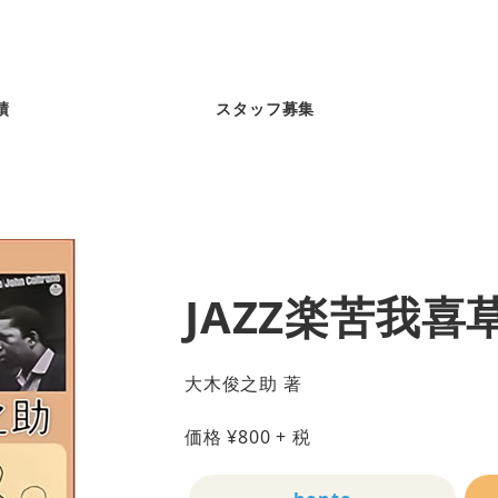
績
スタッフ募集
JAZZ楽苦我喜
大木俊之助 著
価格
¥
800
+ 税