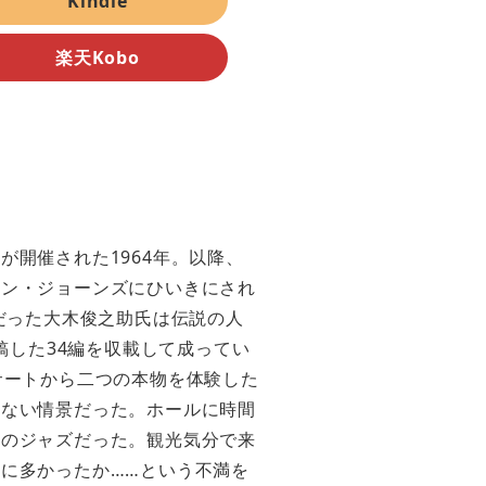
Kindle
楽天Kobo
開催された1964年。以降、
ビン・ジョーンズにひいきにされ
だった大木俊之助氏は伝説の人
稿した34編を収載して成ってい
サートから二つの本物を体験した
もない情景だった。ホールに時間
》のジャズだった。観光気分で来
に多かったか……という不満を