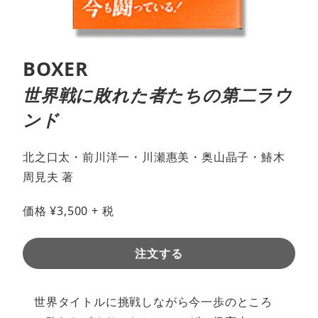
BOXER
世界戦に敗れた者たちの第二ラウ
ンド
北之口太・前川洋一・川瀬惠美・奥山晶子・鰆木
周見夫 著
価格
¥
3,500
+ 税
注文する
世界タイトルに挑戦しながら今一歩のところ