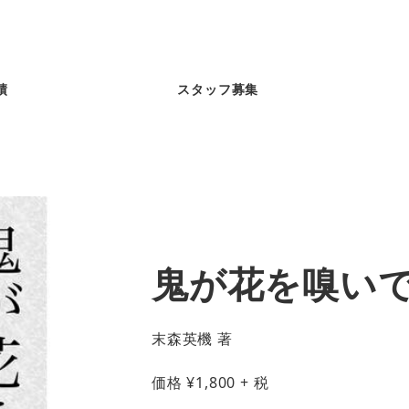
績
スタッフ募集
鬼が花を嗅い
末森英機 著
価格
¥
1,800
+ 税