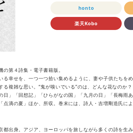
honto
楽天Kobo
機の第４詩集・電子書籍版。
いる幸せを、一つ一つ拾い集めるように、妻や子供たちを
する複雑な思い。“鬼が嗅いでいる”のは、どんな花なのか？
の日」「回想記」「ひらがなの国」「九月の日」「長梅雨
「点滴の夏」ほか、所収。巻末には、詩人・吉増剛造氏に
京都出身。アジア、ヨーロッパを旅しながら多くの詩を生