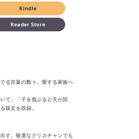
Kindle
Reader Store
めでる言葉の数々。愛する家族へ
あいて」「子を負ぶると天が回
よる跋文を収録。
み出す。敬虔なクリスチャンでも