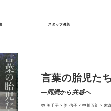
績
スタッフ募集
言葉の胎児た
―同調から共感へ
寮 美千子 × 姜 信子 × 中川五郎 × 末