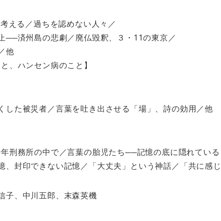
ら考える／過ちを認めない人々／
──済州島の悲劇／廃仏毀釈、３・11の東京／
／他
こと、ハンセン病のこと】
くした被災者／言葉を吐き出させる「場」、詩の効用／他
年刑務所の中で／言葉の胎児たち──記憶の底に隠れている
憶、封印できない記憶／「大丈夫」という神話／「共に感じ
信子、中川五郎、末森英機