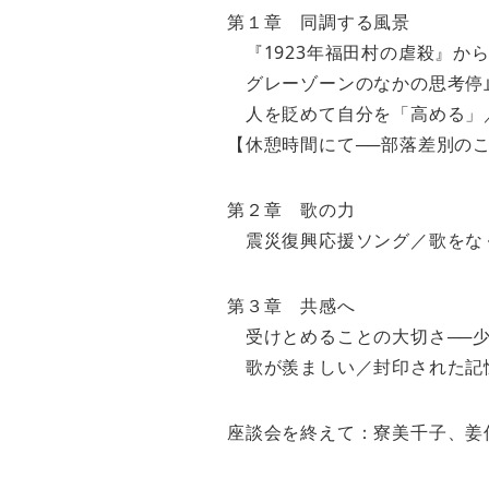
第１章 同調する風景
『1923年福田村の虐殺』か
グレーゾーンのなかの思考停止
人を貶めて自分を「高める」
【休憩時間にて──部落差別の
第２章 歌の力
震災復興応援ソング／歌をな
第３章 共感へ
受けとめることの大切さ──少
歌が羨ましい／封印された記
座談会を終えて：寮美千子、姜