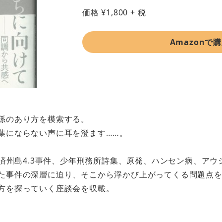
価格
¥
1,800
+ 税
Amazonで
係のあり方を模索する。
葉にならない声に耳を澄ます……。
、済州島4.3事件、少年刑務所詩集、原発、ハンセン病、アウ
た事件の深層に迫り、そこから浮かび上がってくる問題点
方を探っていく座談会を収載。