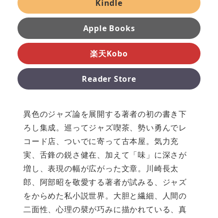
Kindle
Apple Books
楽天Kobo
Reader Store
異色のジャズ論を展開する著者の初の書き下
ろし集成。巡ってジャズ喫茶、勢い勇んでレ
コード店、ついでに寄って古本屋。気力充
実、舌鋒の鋭さ健在、加えて「味」に深さが
増し、表現の幅が広がった文章。川崎長太
郎、阿部昭を敬愛する著者が試みる、ジャズ
をからめた私小説世界。大胆と繊細、人間の
二面性、心理の襞が巧みに描かれている、真